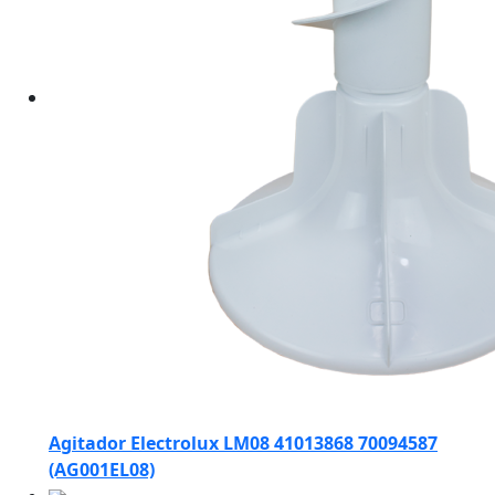
Agitador Electrolux LM08 41013868 70094587
(AG001EL08)