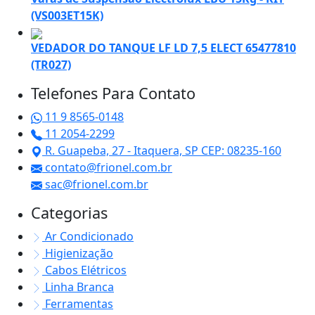
(VS003ET15K)
VEDADOR DO TANQUE LF LD 7,5 ELECT 65477810
(TR027)
Telefones Para Contato
11 9 8565-0148
11 2054-2299
R. Guapeba, 27 - Itaquera, SP CEP: 08235-160
contato@frionel.com.br
sac@frionel.com.br
Categorias
Ar Condicionado
Higienização
Cabos Elétricos
Linha Branca
Ferramentas